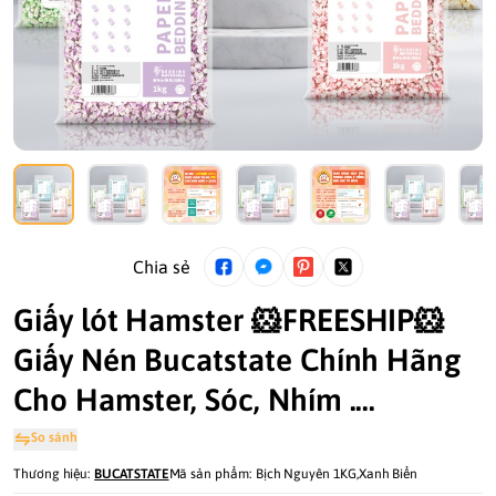
Chia sẻ
Giấy lót Hamster 🐹FREESHIP🐹
Giấy Nén Bucatstate Chính Hãng
Cho Hamster, Sóc, Nhím ....
So sánh
Thương hiệu:
BUCATSTATE
Mã sản phẩm:
Bịch Nguyên 1KG,Xanh Biển