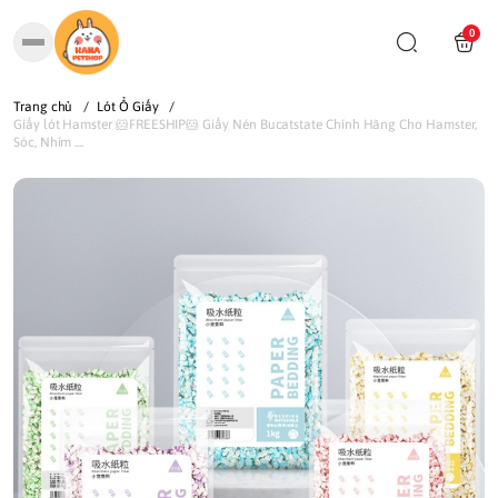
0
Trang chủ
/
Lót Ổ Giấy
/
Giấy lót Hamster 🐹FREESHIP🐹 Giấy Nén Bucatstate Chính Hãng Cho Hamster,
Sóc, Nhím ....