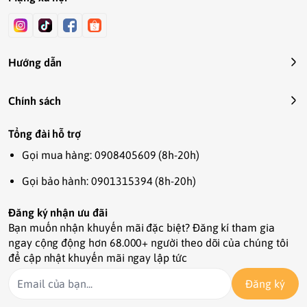
được nhận mã giảm giá của shop

<< ib ngay cho mình nha>> để nhận nào .

Hướng dẫn
------------------------------------------
--

#thucanhamster #thucanchohamster #hamster 
Chính sách
#thucanhat #doanhamster #thucanchobo 
#chuothamster #hatchohamster  #hamter 
Tổng đài hỗ trợ
#hamste #doanhat #thucanhat #KanaPetShop 
Gọi mua hàng: 0908405609 (8h-20h)
#Kana #Hamster #hamsterfood #thứcănhamster  
#hamsterproduct #sảnphẩmchuột 
Gọi bảo hành: 0901315394 (8h-20h)
#phụkiệnchuột #phukienhamster 
Đăng ký nhận ưu đãi
#sanphamthucung #thucanhamstercoban 
Bạn muốn nhận khuyến mãi đặc biệt? Đăng kí tham gia
#hamsterhanoi #longhamster 
ngay cộng động hơn 68.000+ người theo dõi của chúng tôi
#shophamstergiare  #thứcănthúcưng 
để cập nhật khuyến mãi ngay lập tức
#thứcănvậtnuôi #shophamster 
#ngucocchohamster #hamsterhocmon 
Đăng ký