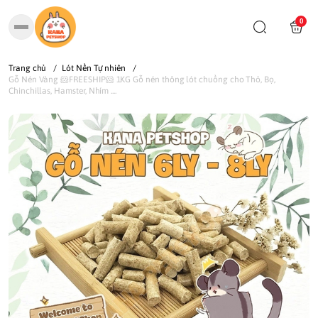
0
Trang chủ
/
Lót Nền Tự nhiên
/
Gỗ Nén Vàng 🐹FREESHIP🐹 1KG Gỗ nén thông lót chuồng cho Thỏ, Bọ,
Chinchillas, Hamster, Nhím ....