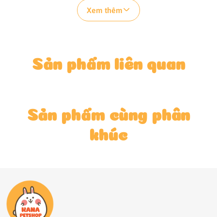
😍😍Đặc tính :

Xem thêm
Gỗ nén thông 100% sản xuất bằng nguyên 
liệu tự nhiên , thân thiện môi trường , 
không gây kích ứng cho thú cưng của bạn 
,dùng làm phân bón, có thể phân hủy trong 
Sản phẩm liên quan
môi trường tự nhiên.

Gỗ nén thông siêu hấp thụ , hấp thụ ngay 
lập tức gấp 3 lần trọng lượng của nó 
,trong quá trình hấp thụ, các thành phần 
rosin trong gỗ thông tự nhiên có tác dụng 
Sản phẩm cùng phân
diệt khuẩn, đồng thời khử mùi

khúc
😍😍😍 Shop CAM KẾT 😍😍😍

✔Về sản phẩm: Shop cam kết cả về CHẤT LIỆU 
cũng như HÌNH DÁNG ( đúng với những gì 
được nêu bật trong phần mô tả sản phẩm).

✔Về giá cả : Shop nhập với số lượng nhiều 
và trực tiếp nên chi phí sẽ là RẺ NHẤT 
nhé.
