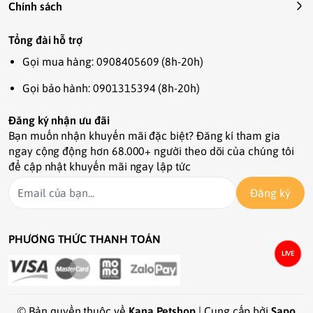
#timothynewzealand  #thucanchothokieng 
Chính sách
#gonen #lotchuong #chinchillas #nhim 
#gothong #viennenlotchuong #viengonen
Tổng đài hỗ trợ
Gọi mua hàng: 0908405609 (8h-20h)
Gọi bảo hành: 0901315394 (8h-20h)
Đăng ký nhận ưu đãi
Bạn muốn nhận khuyến mãi đặc biệt? Đăng kí tham gia
ngay cộng động hơn 68.000+ người theo dõi của chúng tôi
để cập nhật khuyến mãi ngay lập tức
Đăng ký
PHƯƠNG THỨC THANH TOÁN
LIVE
© Bản quyền thuộc về
Kana Petshop
| Cung cấp bởi
Sapo