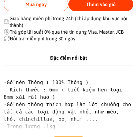
Mua ngay
Thêm vào giỏ
Giao hàng miễn phí trong 24h (chỉ áp dụng khu vực nội
thành)
Trả góp lãi suất 0% qua thẻ tín dụng Visa, Master, JCB
Đổi trả miễn phí trong 30 ngày
Đặc điểm nổi bật
-Gỗ nén Thông ( 100% Thông )

- Kích thước : 6mm ( tiết kiệm hơn loại 
8mm xài rất hao )

-Gỗ nén thông thích hợp làm lót chuồng cho 
tất cả các loại động vật nhỏ, như mèo, 
thỏ, chinchillas, bọ, nhím ....

-Trọng lượng :1kg
