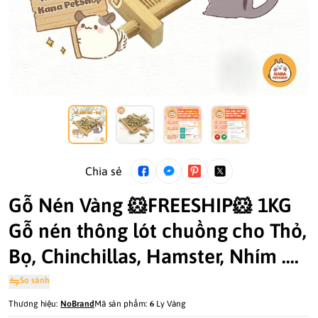
Chia sẻ
Gỗ Nén Vàng 🐹FREESHIP🐹 1KG
Gỗ nén thông lót chuồng cho Thỏ,
Bọ, Chinchillas, Hamster, Nhím ....
So sánh
Thương hiệu:
NoBrand
Mã sản phẩm:
𝟔 Ly Vàng