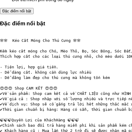
Đặc điểm nổi bật
Đặc điểm nổi bật
🌸🌸  Kéo Cắt Móng Cho Thú Cưng 🌸🌸

Kềm kéo cắt móng cho Chó, Mèo Thỏ, Bọ, Sóc Bông, Sóc Đất,
Thích hợp cắt cho các loại thú cưng nhỏ, chó mèo dưới 10K
- Tiện lợi, hợp giá tiền.

- Dễ dàng cắt. không cần dùng lực nhiều

- Dễ dãng làm đẹp cho thú cưng mà không tốn kém

😍😍😍 Shop CAM KẾT 😍😍😍

✔Về sản phẩm: Shop cam kết cả về CHẤT LIỆU cũng như HÌNH
✔Về giá cả : Shop nhập với số lượng nhiều và trực tiếp nê
✔Về dịch vụ: Shop sẽ cố gắng trả lời hết những thắc mắc x
✔Thời gian chuẩn bị hàng: Hàng có sẵn, thời gian chuẩn bị
🍃🍃🍃Quyền Lợi của KháchHàng 🍃🍃🍃

✔Chính sách bao đổi trả hàng miễn phí khi sản phẩm kém c
✔ Khách hàng cũ : Mua lần thứ 2 trở đi sẽ được nhận mã gi