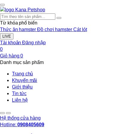
Từ khóa phổ biến
Thức ăn hamster
Đồ chơi hamster
Cát lót
LIVE
Tài khoản
Đăng nhập
0
Giỏ hàng
0
Danh mục sản phẩm
Trang chủ
Khuyến mãi
Giới thiệu
Tin tức
Liên hệ
Hệ thống cửa hàng
Hotline:
0908405609