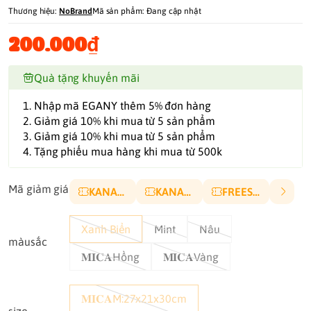
Thương hiệu:
NoBrand
Mã sản phẩm:
Đang cập nhật
200.000₫
Quà tặng khuyến mãi
1. Nhập mã EGANY thêm 5% đơn hàng
2. Giảm giá 10% khi mua từ 5 sản phẩm
3. Giảm giá 10% khi mua từ 5 sản phẩm
4. Tặng phiếu mua hàng khi mua từ 500k
Mã giảm giá
KANA10P
KANA5K
FREESHIP
Xanh Biển
Mint
Nâu
màusắc
𝐌𝐈𝐂𝐀Hồng
𝐌𝐈𝐂𝐀Vàng
𝐌𝐈𝐂𝐀M:27x21x30cm