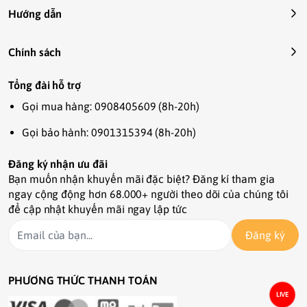
#thucanhat #doanhamster #thucanchobo 
Hướng dẫn
#chuothamster #hatchohamster  #hamter 
#hamste #doanhat #thucanhat #KanaPetShop 
#Kana #Hamster #hamsterfood #thứcănhamster  
Chính sách
#hamsterproduct #sảnphẩmchuột 
#phụkiệnchuột #phukienhamster 
Tổng đài hỗ trợ
#sanphamthucung #thucanhamstercoban 
Gọi mua hàng: 0908405609 (8h-20h)
#hamsterhanoi #longhamster 
#shophamstergiare  #thứcănthúcưng #thứ
Gọi bảo hành: 0901315394 (8h-20h)
Đăng ký nhận ưu đãi
Bạn muốn nhận khuyến mãi đặc biệt? Đăng kí tham gia
ngay cộng động hơn 68.000+ người theo dõi của chúng tôi
để cập nhật khuyến mãi ngay lập tức
Đăng ký
PHƯƠNG THỨC THANH TOÁN
LIVE