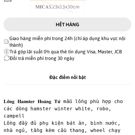
size
𝐌𝐈𝐂𝐀S:23x13x30cm
HẾT HÀNG
Giao hàng miễn phí trong 24h (chỉ áp dụng khu vực nội
thành)
Trả góp lãi suất 0% qua thẻ tín dụng Visa, Master, JCB
Đổi trả miễn phí trong 30 ngày
Đặc điểm nổi bật
𝐋𝐨̂̀𝐧𝐠 𝐇𝐚𝐦𝐬𝐭𝐞𝐫 𝐇𝐨𝐚̀𝐧𝐠 𝐓𝐮̛̉ mẫu lồng phù hợp cho 
các dòng hamster winter white, robo, 
campell

Lồng đầy đủ phụ kiện bát ăn, bình nước, 
nhà ngủ, tầng kèm cầu thang, wheel chạy 