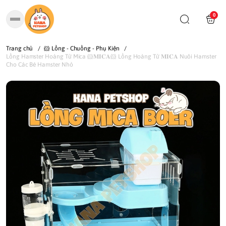
0
Trang chủ
/
🐹 Lồng - Chuồng - Phụ Kiện
/
Lồng Hamster Hoàng Tử Mica 🐹𝐌𝐈𝐂𝐀🐹 Lồng Hoàng Tử 𝐌𝐈𝐂𝐀 Nuôi Hamster
Cho Các Bé Hamster Nhỏ