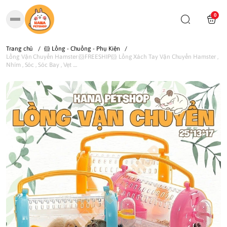
0
Trang chủ
/
🐹 Lồng - Chuồng - Phụ Kiện
/
Lồng Vận Chuyển Hamster 🐹FREESHIP🐹 Lồng Xách Tay Vận Chuyển Hamster ,
Nhím , Sóc , Sóc Bay , Vẹt ....