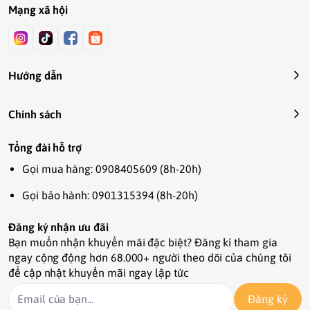
Mạng xã hội
#cotimothykho #timothycanada 
#timothynewzealand #thucanhchotho 
#thucancuatho #thucanchothokieng 
#suatamchomeo #cat #meo #bottamkho #rabbit 
Hướng dẫn
#kana #kanapetshop
Chính sách
Tổng đài hỗ trợ
Gọi mua hàng: 0908405609 (8h-20h)
Gọi bảo hành: 0901315394 (8h-20h)
Đăng ký nhận ưu đãi
Bạn muốn nhận khuyến mãi đặc biệt? Đăng kí tham gia
ngay cộng động hơn 68.000+ người theo dõi của chúng tôi
để cập nhật khuyến mãi ngay lập tức
Đăng ký