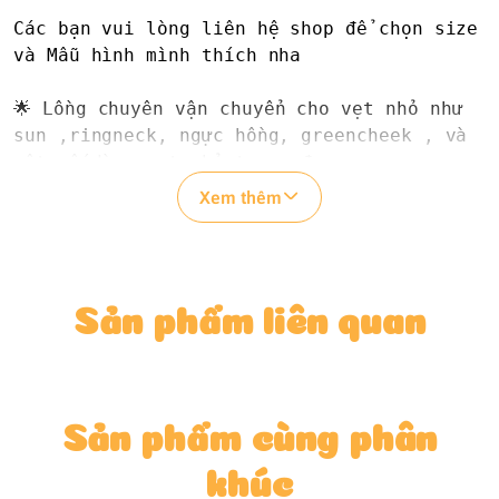
Các bạn vui lòng liên hệ shop để chọn size 
và Mẫu hình mình thích nha

🌟 Lồng chuyên vận chuyển cho vẹt nhỏ như 
sun ,ringneck, ngực hồng, greencheek , và 
một số dòng vẹt nhỏ tương đương .

- Lồng thường : 150k .

Xem thêm
- Kích thước : dài 24cm , rộng 14cm , cao 
20cm.

Ngoài ra lồng dùng chung cho hamster và 
các loại pet nhỏ .

Sản phẩm liên quan
😍😍😍 Shop CAM KẾT 😍😍😍

✔Về sản phẩm: Shop cam kết cả về CHẤT LIỆU 
cũng như HÌNH DÁNG ( đúng với những gì 
được nêu bật trong phần mô tả sản phẩm).

Sản phẩm cùng phân
✔Về giá cả : Shop nhập với số lượng nhiều 
khúc
và trực tiếp nên chi phí sẽ là RẺ NHẤT 