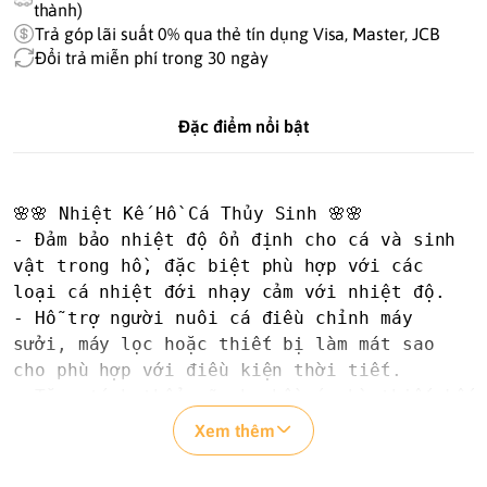
thành)
Trả góp lãi suất 0% qua thẻ tín dụng Visa, Master, JCB
Đổi trả miễn phí trong 30 ngày
Đặc điểm nổi bật
🌸🌸 Nhiệt Kế Hồ Cá Thủy Sinh 🌸🌸

- Đảm bảo nhiệt độ ổn định cho cá và sinh 
vật trong hồ, đặc biệt phù hợp với các 
loại cá nhiệt đới nhạy cảm với nhiệt độ.

- Hỗ trợ người nuôi cá điều chỉnh máy 
sưởi, máy lọc hoặc thiết bị làm mát sao 
cho phù hợp với điều kiện thời tiết.

- Tăng tính thẩm mỹ cho hồ cá nhờ thiết kế 
nhỏ gọn, hiện đại.

Xem thêm