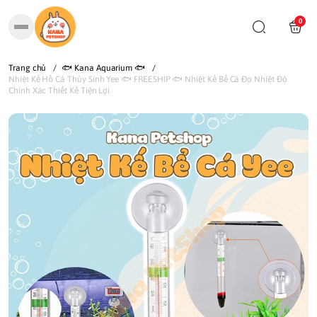
0
Trang chủ
/
🐟 Kana Aquarium 🐟
/
Nhiệt Kế Hồ Cá Thủy Sinh Yee 🐟 FREESHIP 🐟 Nhiệt Kế Bể Cá Đo Nhiệt Độ
Chính Xác Thiết Kế Tiện Lợi