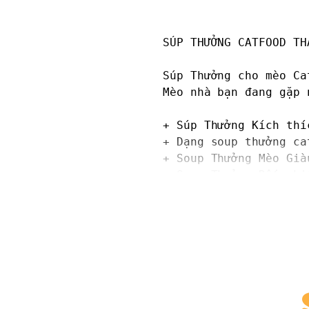
SÚP THƯỞNG CATFOOD THA
Súp Thưởng cho mèo Ca
Mèo nhà bạn đang gặp 
+ Súp Thưởng Kích thí
+ Dạng soup thưởng ca
+ Soup Thưởng Mèo Già
+ Soup Thưởng Rất nhi
+ Súp Thưởng Công thứ
Súp thưởng với 3 hươn
Xanh dương- Cá ngừ

Hồng- Gà

Xanh lá - Cá Tuyết
