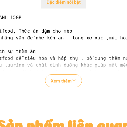
Đặc điểm nổi bật
NH 15GR 

tfood, Thức ăn dặm cho mèo

những vấn đề như kén ăn . lông xơ xác ,mùi hôi
ch sự thèm ăn

tfood dễ tiêu hóa và hấp thụ , bổ xung thêm n
u taurine và chất dinh dưỡng khác giúp mắt mèo
ều chất dinh dưỡng và các chất vi lượng giúp x
c chế biến ít chất béo giúp mèo duy trì cơ thể
Xem thêm
g vị hấp dẫn:

Sản phẩm liên qua