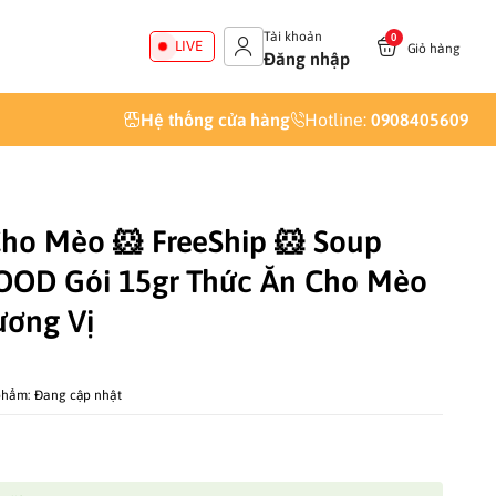
Tài khoản
0
LIVE
Giỏ hàng
Đăng nhập
Hệ thống cửa hàng
Hotline:
0908405609
ho Mèo 🐹 FreeShip 🐹 Soup
OOD Gói 15gr Thức Ăn Cho Mèo
ương Vị
phẩm:
Đang cập nhật