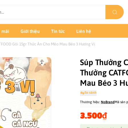
 mãi
Giới thiệu
Tin tức
Liên hệ
TFOOD Gói 15gr Thức Ăn Cho Mèo Mau Béo 3 Hương Vị
Súp Thưởng C
Thưởng CATF
Mau Béo 3 H
So sánh
Thương hiệu:
NoBrand
Mã sản 
3.500₫