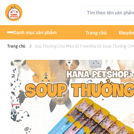
Danh mục sản phẩm
Trang chủ
Khuyến
Trang chủ
/
Súp Thưởng Cho Mèo 🐹 FreeShip 🐹 Soup Thưởng CA