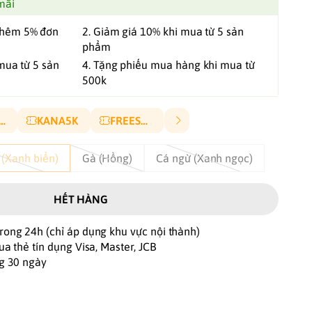
mãi
thêm 5% đơn
2. Giảm giá 10% khi mua từ 5 sản
phẩm
mua từ 5 sản
4. Tặng phiếu mua hàng khi mua từ
500k
ANA10P
KANA5K
FREESHIP
 (Xanh biển)
Gà (Hồng)
Cá ngừ (Xanh ngọc)
HẾT HÀNG
rong 24h (chỉ áp dụng khu vực nội thành)
ua thẻ tín dụng Visa, Master, JCB
ng 30 ngày