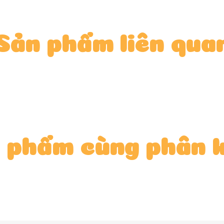
-----------------------

Sản phẩm liên qua
gạo #KanaPetshop #chuột #longhamster #dochoih
 phẩm cùng phân 