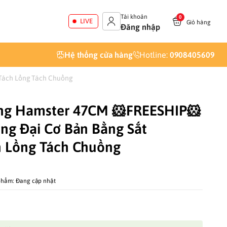
Tài khoản
0
LIVE
Giỏ hàng
Đăng nhập
Hệ thống cửa hàng
Hotline:
0908405609
Tách Lồng Tách Chuồng
ng Hamster 47CM 🐹FREESHIP🐹
ng Đại Cơ Bản Bằng Sắt
h Lồng Tách Chuồng
phẩm:
Đang cập nhật