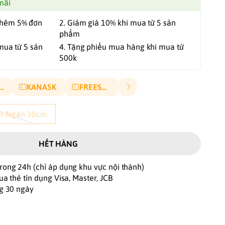
mãi
thêm 5% đơn
2. Giảm giá 10% khi mua từ 5 sản
phẩm
mua từ 5 sản
4. Tặng phiếu mua hàng khi mua từ
500k
ANA10P
KANA5K
FREESHIP
ấm Ngăn 30cm
HẾT HÀNG
rong 24h (chỉ áp dụng khu vực nội thành)
ua thẻ tín dụng Visa, Master, JCB
ng 30 ngày