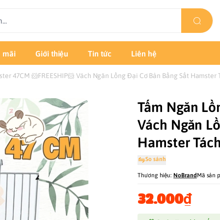
 mãi
Giới thiệu
Tin tức
Liên hệ
ter 47CM 🐹FREESHIP🐹 Vách Ngăn Lồng Đại Cơ Bản Bằng Sắt Hamster 
Tấm Ngăn Lồ
Vách Ngăn Lồ
Hamster Tác
So sánh
Thương hiệu:
NoBrand
Mã sản 
32.000₫