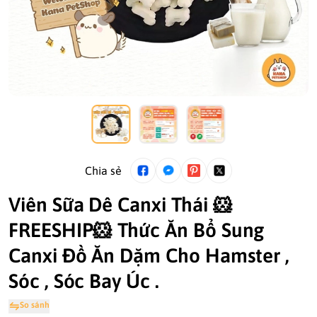
Chia sẻ
Viên Sữa Dê Canxi Thái 🐹
FREESHIP🐹 Thức Ăn Bổ Sung
Canxi Đồ Ăn Dặm Cho Hamster ,
Sóc , Sóc Bay Úc .
So sánh