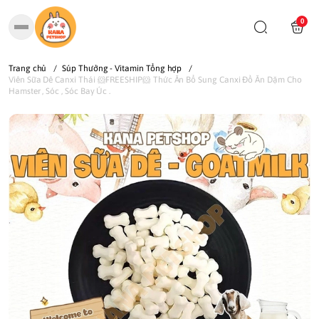
0
Trang chủ
/
Súp Thưởng - Vitamin Tổng hợp
/
Viên Sữa Dê Canxi Thái 🐹FREESHIP🐹 Thức Ăn Bổ Sung Canxi Đồ Ăn Dặm Cho
Hamster , Sóc , Sóc Bay Úc .