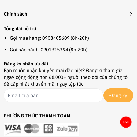
#Kana #Hamster #hamsterfood #thứcănhamster  
#hamsterproduct #sảnphẩmchuột 
Chính sách
#phụkiệnchuột #phukienhamster 
#sanphamthucung #thucanhamstercoban 
Tổng đài hỗ trợ
#hamsterhanoi #longhamster 
Gọi mua hàng: 0908405609 (8h-20h)
#shophamstergiare  #thứcănthúcưng 
#thứcănvậtnuôi #shophamster 
Gọi bảo hành: 0901315394 (8h-20h)
#ngucocchohamster #sóc
Đăng ký nhận ưu đãi
Bạn muốn nhận khuyến mãi đặc biệt? Đăng kí tham gia
ngay cộng động hơn 68.000+ người theo dõi của chúng tôi
để cập nhật khuyến mãi ngay lập tức
Đăng ký
PHƯƠNG THỨC THANH TOÁN
LIVE