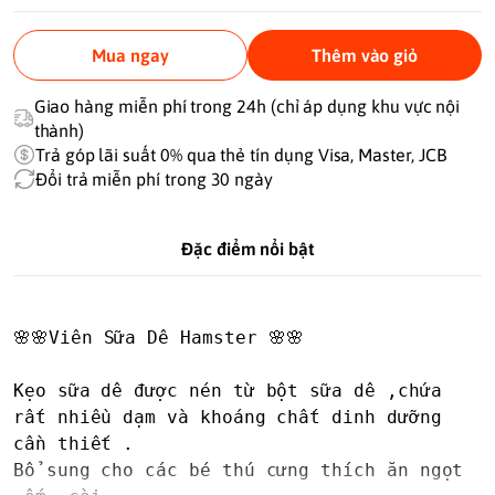
Mua ngay
Thêm vào giỏ
Giao hàng miễn phí trong 24h (chỉ áp dụng khu vực nội
thành)
Trả góp lãi suất 0% qua thẻ tín dụng Visa, Master, JCB
Đổi trả miễn phí trong 30 ngày
Đặc điểm nổi bật
🌸🌸Viên Sữa Dê Hamster 🌸🌸

Kẹo sữa dê được nén từ bột sữa dê ,chứa 
rất nhiều dạm và khoáng chất dinh dưỡng 
cần thiết .

Bổ sung cho các bé thú cưng thích ăn ngọt 