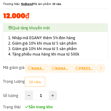
Thương hiệu:
NoBrand
Mã sản phẩm:
𝟏𝟎 𝐯𝐢𝐞̂𝐧
12.000₫
Quà tặng khuyến mãi
1. Nhập mã EGANY thêm 5% đơn hàng
2. Giảm giá 10% khi mua từ 5 sản phẩm
3. Giảm giá 10% khi mua từ 5 sản phẩm
4. Tặng phiếu mua hàng khi mua từ 500k
Mã giảm giá
KANA10P
KANA5K
FREESHIP
Trọng Lượng
𝟏𝟎 𝐯𝐢𝐞̂𝐧
Số lượng
Trạng thái
Sẵn trong kho